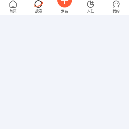
吴先生
4000-5000元
07-29
不限区域
全职
大专
首页
搜索
入驻
我的
发布
行政/后勤
谢先生
5000-8000元
07-29
不限区域
全职
大专
招聘信息
求职简历
销售岗位
张女士
面议
10-14
不限区域
全职
文员
叶女士
4000-5000元
10-13
不限区域
全职