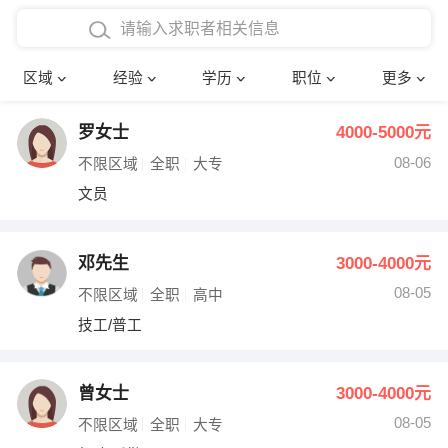
在校学生工作经验
本科
行政后勤
建筑装潢
确定
区域
经验
学历
职位
更多
三年以上工作经验
硕士
销售岗位
教师
罗女士
4000-5000元
四年以上工作经验
博士
文员
护士
08-06
不限区域
全职
大专
五年以上工作经验
财务会计
传单派发
文员
十年以上工作经验
超市零售
促销导购
邓先生
3000-4000元
网络IT
保健按摩
08-05
不限区域
全职
高中
技工/普工
快递员
前台接待
收银员
技术员/工程师
曾女士
3000-4000元
08-05
水电/机修
部门经理
不限区域
全职
大专